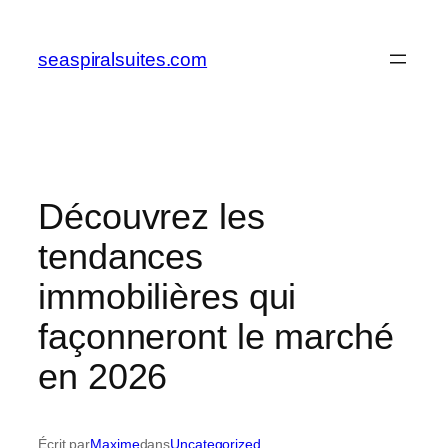
Aller
au
seaspiralsuites.com
contenu
Découvrez les
tendances
immobilières qui
façonneront le marché
en 2026
Écrit par
Maxime
dans
Uncategorized