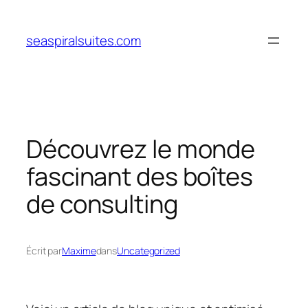
Aller
au
seaspiralsuites.com
contenu
Découvrez le monde
fascinant des boîtes
de consulting
Écrit par
Maxime
dans
Uncategorized